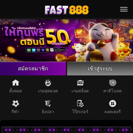
ทั้งหมด
เกมสล็อต
คาสิโนสด
กีฬา
ยิงปลา
ลอตเตอรี
สมัครสมาชิก
เข้าสู่ระบบ
โป๊กเกอร์
Line
ทั้งหมด
เกมสุดฮอต
เกมสล็อต
คาสิโนสด
Telegram
กีฬา
ยิงปลา
โป๊กเกอร์
ลอตเตอรี
แชท