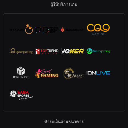
ผู้ให้บริการเกม
ชำระเงินผ่านธนาคาร