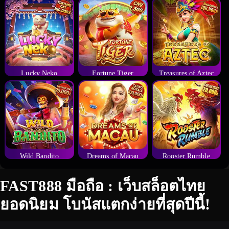
Lucky Neko
Fortune Tiger
Treasures of Aztec
Wild Bandito
Dreams of Macau
Rooster Rumble
FAST888 มือถือ : เว็บสล็อตไทย
ยอดนิยม โบนัสแตกง่ายที่สุดปีนี้!