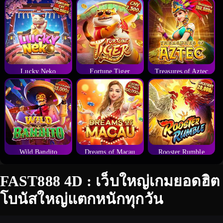
Lucky Neko
Fortune Tiger
Treasures of Aztec
Wild Bandito
Dreams of Macau
Rooster Rumble
FAST888 4D : เว็บใหญ่เกมยอดฮิต
โบนัสใหญ่แตกหนักทุกวัน