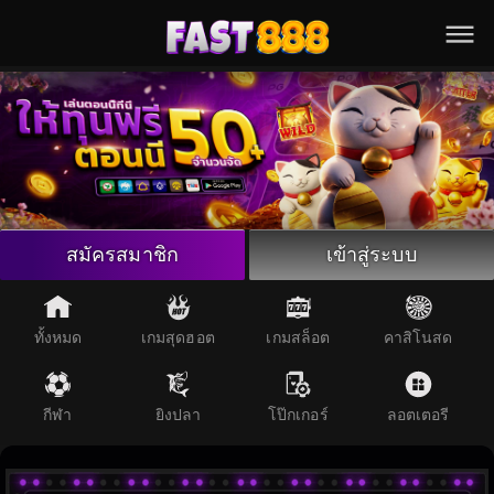
ทั้งหมด
เกมสล็อต
คาสิโนสด
กีฬา
ยิงปลา
ลอตเตอรี
สมัครสมาชิก
เข้าสู่ระบบ
โป๊กเกอร์
Line
ทั้งหมด
เกมสุดฮอต
เกมสล็อต
คาสิโนสด
Telegram
กีฬา
ยิงปลา
โป๊กเกอร์
ลอตเตอรี
แชท